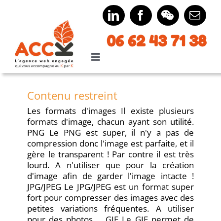
Passer
au
contenu
06
62 43
71 38
Toggle
Navigation
Accueil
Contenu restreint
Les formats d'images Il existe plusieurs
Expertises
formats d'image, chacun ayant son utilité.
PNG Le PNG est super, il n'y a pas de
compression donc l'image est parfaite, et il
Nos Univers
gère le transparent ! Par contre il est très
lourd. A n'utiliser que pour la création
d'image afin de garder l'image intacte !
Agence
JPG/JPEG Le JPG/JPEG est un format super
fort pour compresser des images avec des
petites variations fréquentes. A utiliser
Contact
pour des photos. GIF Le GIF permet de